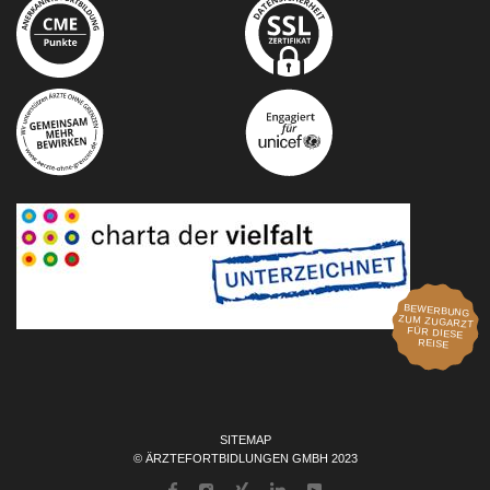
BEWERBUNG
ZUM ZUGARZT
FÜR DIESE
REISE
SITEMAP
© ÄRZTEFORTBIDLUNGEN GMBH 2023