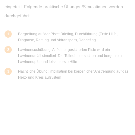
eingeteilt. Folgende praktische Übungen/Simulationen werden
durchgeführt:
Bergrettung auf der Piste: Briefing, Durchführung (Erste Hilfe,
Diagnose, Rettung und Abtransport), Debriefing
Lawinensuchübung: Auf einer gesicherten Piste wird ein
Lawinenunfall simuliert. Die Teilnehmer suchen und bergen ein
Lawinenopfer und leisten erste Hilfe
Nächtliche Übung: Implikation bei körperlicher Anstrengung auf das
Herz- und Kreislaufsystem